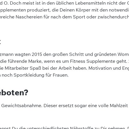
O. Doch meist ist in den üblichen Lebensmitteln nicht der G
Supplementen produziert, die Deinen Körper mit den notwen
inreiche Naschereien für nach dem Sport oder zwischendurch.
t
mann wagten 2015 den großen Schritt und gründeten Women'
 die führende Marke, wenn es um Fitness Supplemente geht. 2
s die Mitarbeiter Spaß bei der Arbeit haben. Motivation und
 noch Sportkleidung für Frauen.
eboten?
er Gewichtsabnahme. Dieser ersetzt sogar eine volle Mahlzeit
nnst Du die unterschiedlichsten Nährstoffe zu Dir nehmen.