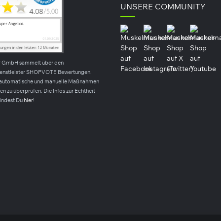
UNSERE COMMUNITY
r GmbH sammelt über den
ienstleister SHOPVOTE Bewertungen.
automatische und manuelle Maßnahmen
n zu überprüfen. Die Infos zur Echtheit
indest Du
hier
!