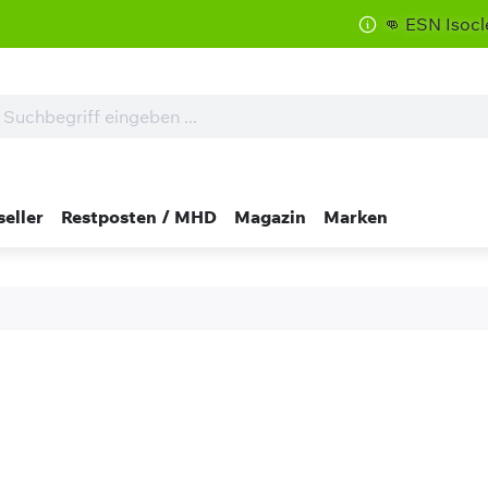
👊 ESN Isoclear zum
seller
Restposten / MHD
Magazin
Marken