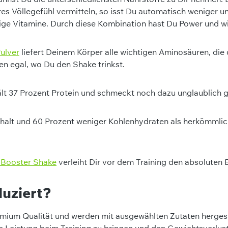
eres Völlegefühl vermitteln, so isst Du automatisch weniger
tige Vitamine. Durch diese Kombination hast Du Power und w
ulver
liefert Deinem Körper alle wichtigen Aminosäuren, die 
men egal, wo Du den Shake trinkst.
lt 37 Prozent Protein und schmeckt noch dazu unglaublich g
gehalt und 60 Prozent weniger Kohlenhydraten als herkömmlic
 Booster Shake
verleiht Dir vor dem Training den absoluten 
uziert?
ium Qualität und werden mit ausgewählten Zutaten hergeste
le Leistung beim Training zu bringen und den Gewichtsverlus