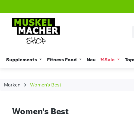
m Hauptinhalt springen
Zur Suche springen
Zur Hauptnavigation springen
Supplements
Fitness Food
Neu
%Sale
Top
Marken
Women's Best
Women's Best