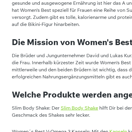
gesunde und ausgewogene Ernährung ist hier das A und 
hat Women's Best speziell für Frauen eine Reihe von 
versorgt. Zudem gibt es tolle, kalorienarme und prote
auf die Bikini-Figur hinarbeiten.
Die Mission von Women's Bes
Die Brüder und Jungunternehmer David und Lukas Kurz
die Frau. Innerhalb kürzester Zeit wurde Women's Best
mittlerweile und den beiden Brüdern ist wichtig, das
erfolgreichen Nahrungsergänzungsmitteln gibt es auch
Welche Produkte werden ang
Slim Body Shake: Der
Slim Body Shake
hilft Dir bei d
Geschmack des Shakes sehr lecker.
Women´s Best V-Omega 3 Kapseln: Mit den
Kapseln
ka