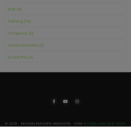
Test
(8)
Training
(14)
Vorspeise
(5)
Wissenswertes
(3)
zuckerfrei
(4)
© 2019 - MUSKELMACHER-MAGAZIN - VOM
MUSKELMACHER-SHOP