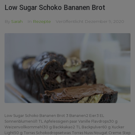
Low Sugar Schoko Bananen Brot
By
Sarah
In
Rezepte
Veröffentlicht
Dezember 9, 2020
Low Sugar Schoko Bananen Brot 3 Bananen2 Eier3 EL
Sonnenblumenöl1 TL Apfelessigein paar Vanille Flavdrops30 g
Weizenvollkornmehl30 g Backkakao2 TL Backpulver60 g Xucker
Light50 g Torras Schokodropsetwas Torras Nuss Nougat Creme Step