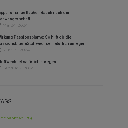
ipps für einen flachen Bauch nach der
chwangerschaft
Mai 24, 2024
irkung Passionsblume: So hilft dir die
assionsblumeStoffwechsel natürlich anregen
März 18, 2024
toffwechsel natürlich anregen
Februar 2, 2024
TAGS
Abnehmen
(28)