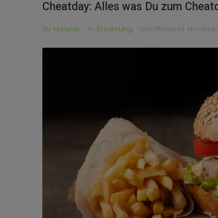
Cheatday: Alles was Du zum Cheatd
By
Melanie
In
Ernährung
Veröffentlicht
November