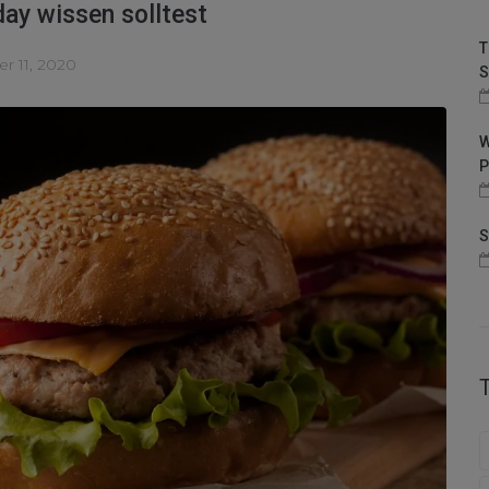
ay wissen solltest
T
 11, 2020
S
W
P
S