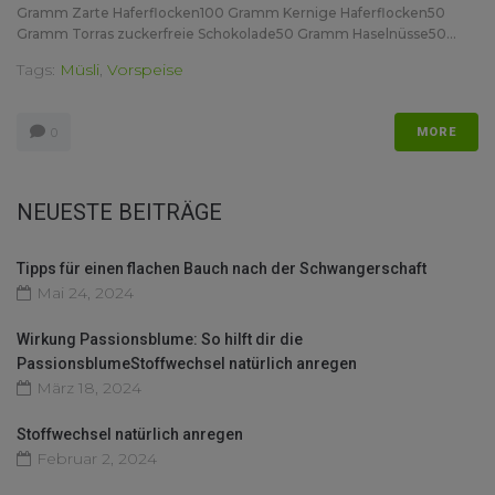
Gramm Zarte Haferflocken100 Gramm Kernige Haferflocken50
Gramm Torras zuckerfreie Schokolade50 Gramm Haselnüsse50...
Tags:
Müsli
,
Vorspeise
0
MORE
NEUESTE BEITRÄGE
Tipps für einen flachen Bauch nach der Schwangerschaft
Mai 24, 2024
Wirkung Passionsblume: So hilft dir die
PassionsblumeStoffwechsel natürlich anregen
März 18, 2024
Stoffwechsel natürlich anregen
Februar 2, 2024