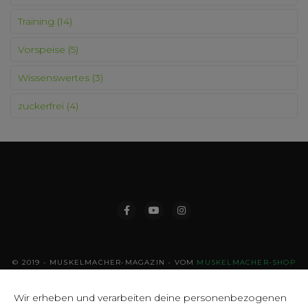
Training
(14)
Vorspeise
(5)
Wissenswertes
(3)
zuckerfrei
(4)
© 2019 - MUSKELMACHER-MAGAZIN - VOM
MUSKELMACHER-SHOP
Wir erheben und verarbeiten deine personenbezogenen