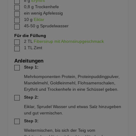
8
g
Eryhtrit
0,8
g
Trockenhefe
ein
wenig
Apfelessig
10
g
Eiklar
45-50
g
Sprudelwasser
Für die Füllung
2
TL
Fibersirup mit Ahornsirupgeschmack
1
TL
Zimt
Anleitungen
Step 1:
Mehrkomponenten Protein, Proteinpuddingpulver,
Mandelmehl, Goldleinmehl, Flohsamenschalen,
Erythrit und Trockenhefe in eine Schüssel geben.
Step 2:
Eiklar, Sprudel Wasser und etwas Salz hinzugeben
und gut vermischen.
Step 3:
Weitermischen, bis sich der Teig vom