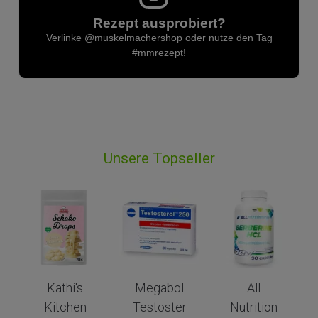
Rezept ausprobiert?
Verlinke
@muskelmachershop
oder nutze den Tag
#mmrezept
!
Unsere Topseller
Megabol
All
n
Testoster
Nutrition
PEAK Soy