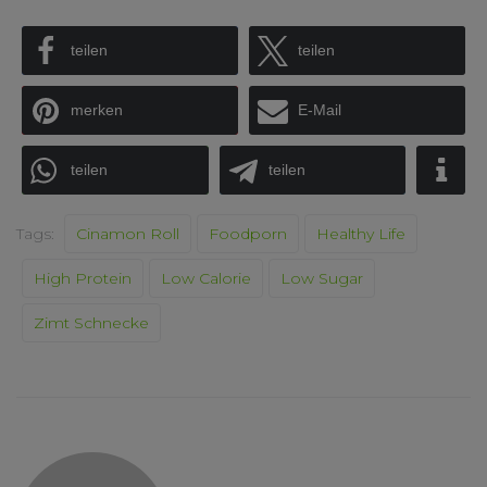
teilen
teilen
merken
E-Mail
teilen
teilen
Tags:
Cinamon Roll
Foodporn
Healthy Life
High Protein
Low Calorie
Low Sugar
Zimt Schnecke