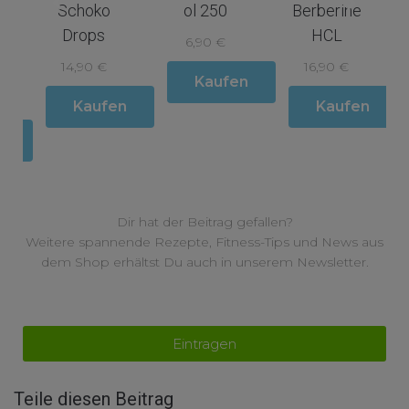
ol 250
Berberine
Protein
HCL
6,90 €
Isolate
16,90 €
14,90 €
Kaufen
en
Kaufen
Kaufen
Dir hat der Beitrag gefallen?
Weitere spannende Rezepte, Fitness-Tips und News aus
dem Shop erhältst Du auch in unserem Newsletter.
Eintragen
Teile diesen Beitrag