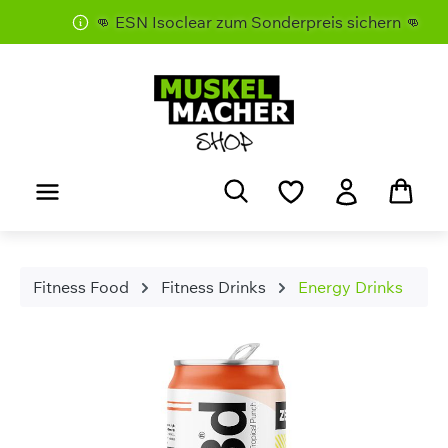
👊 ESN Isoclear zum Sonderpreis sichern 👊
Zum Hauptinhalt springen
Fitness Food
Fitness Drinks
Energy Drinks
Bildergalerie überspringen