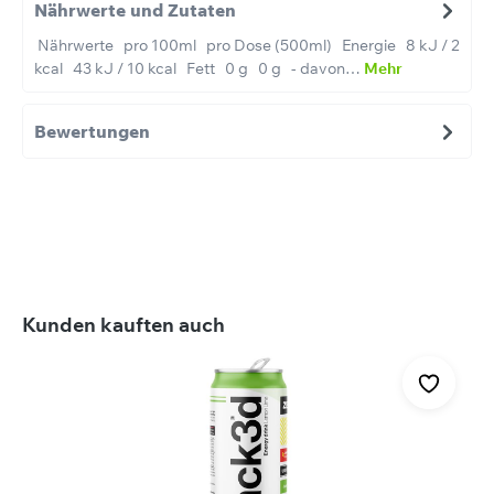
Nährwerte und Zutaten
Nährwerte pro 100ml pro Dose (500ml) Energie 8 kJ / 2
kcal 43 kJ / 10 kcal Fett 0 g 0 g - davon…
Mehr
Bewertungen
Produktgalerie überspringen
Kunden kauften auch