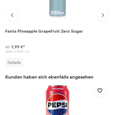
Fanta Pineapple Grapefruit Zero Sugar
ab
1,99 €*
250ml
(7,96 €* / 1l)
Details
Produktgalerie überspringen
Kunden haben sich ebenfalls angesehen