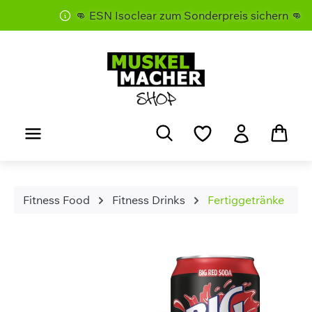
👊 ESN Isoclear zum Sonderpreis sichern 👊
Zum Hauptinhalt springen
Fitness Food
Fitness Drinks
Fertiggetränke
Bildergalerie überspringen