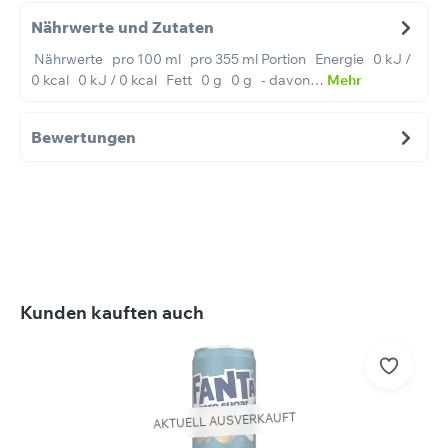
Nährwerte und Zutaten
Nährwerte pro 100 ml pro 355 ml Portion Energie 0 kJ /
0 kcal 0 kJ / 0 kcal Fett 0 g 0 g - davon…
Mehr
Bewertungen
Produktgalerie überspringen
Kunden kauften auch
AKTUELL AUSVERKAUFT