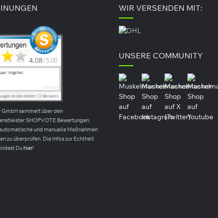
INUNGEN
WIR VERSENDEN MIT:
s Ergänzung der Ernährung bei Bedarf. Wir empfehlen stets eine aus
gere und stillende Mütter geeignet. Passen Sie die Dosierung und Ein
werden. Bitte außerhalb der Reichweite von Kindern aufbewahren. Ver
UNSERE COMMUNITY
r GmbH sammelt über den
ienstleister SHOPVOTE Bewertungen.
automatische und manuelle Maßnahmen
n zu überprüfen. Die Infos zur Echtheit
indest Du
hier
!