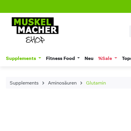
m Hauptinhalt springen
Zur Suche springen
Zur Hauptnavigation springen
Supplements
Fitness Food
Neu
%Sale
Top
Supplements
Aminosäuren
Glutamin
Bildergalerie überspringen