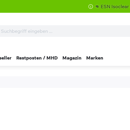
👊 ESN Isoclear zum Sonde
seller
Restposten / MHD
Magazin
Marken