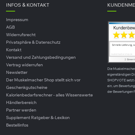
INFOS & KONTAKT
KUNDENME
rungsergänzungsmittel dienen nicht als Nahrungsersatz, sondern al
h eine gesunde Lebensführung. Nicht für Kinder, Jugendliche, Schwan
egebene empfohlene tägliche Verzehrmenge darf nicht überschritten 
Impressum
AGB
Widerrufsrecht
Privatsphäre & Datenschutz
Kontakt
Versand und Zahlungsbedingungen
Vertrag widerrufen
Die Muskelmache
Newsletter
eigenständigen D
Der Muskelmacher Shop stellt sich vor
SHOPVOTE setzt 
ein, um Bewertunge
Geschenkgutscheine
der Bewertungen f
Kalorienbedarfsrechner - alles Wissenswerte
Händlerbereich
Partner werden
Supplement Ratgeber &-Lexikon
Bestellinfos