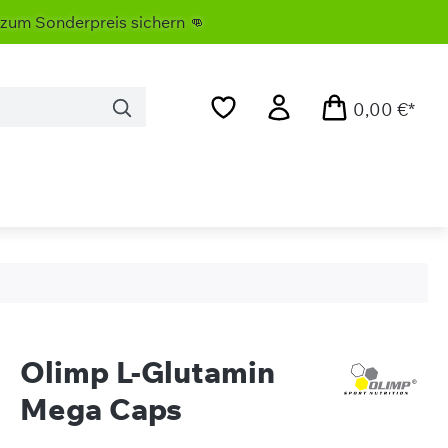
rpreis sichern 👊
0,00 €*
Olimp L-Glutamin
Mega Caps