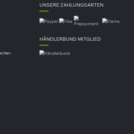
UNSERE ZAHLUNGSARTEN
gewogene und abwechslungsreiche Ernährungsweise als
nahme bitte an Ihren persönlichen Bedarf an. Die
schlossen, kühl und dunkel lagern.
HÄNDLERBUND MITGLIED