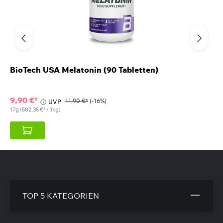
BioTech USA Melatonin (90 Tabletten)
9,90 €*
11,90 €*
(-16%)
UVP
17g
(582,35 €* / 1kg)
TOP 5 KATEGORIEN