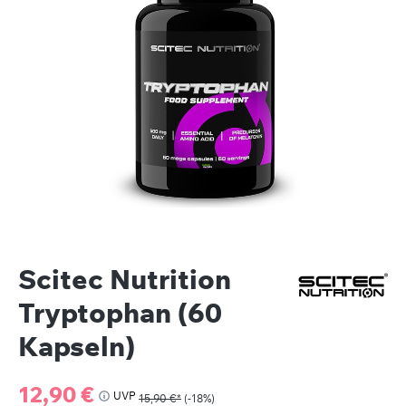
Scitec Nutrition
Tryptophan (60
Kapseln)
Verkaufspreis:
12,90 €
UVP
15,90 €*
(-18%)