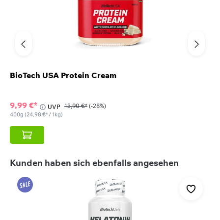
BioTech USA Protein Cream
9,99 €*
13,90 €*
(-28%)
UVP
400g
(24,98 €* / 1kg)
Produktgalerie überspringen
Kunden haben sich ebenfalls angesehen