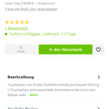
Inhalt:
54g
(238,89 € / 1 Kilogramm)
Preise inkl. MwSt. zzgl. Versandkosten
Durchschnittliche Bewertung von 5 von 5 Sternen
1 Bewertung
Sofort verfügbar, Lieferzeit: 1-3 Tage
In den Warenkorb
Anzahl
Beschreibung
Tryptophan von Scitec Nutrition enthält pro Kapsel 500mg
L-Tryptophan, eine essentielle Aminosäure die nicht vom
Körper selb…
Mehr
YouTube Review