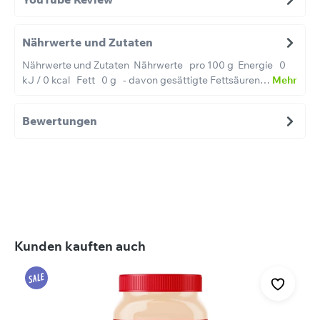
Nährwerte und Zutaten
Nährwerte und Zutaten Nährwerte pro 100 g Energie 0
kJ / 0 kcal Fett 0 g - davon gesättigte Fettsäuren…
Mehr
Bewertungen
Produktgalerie überspringen
Kunden kauften auch