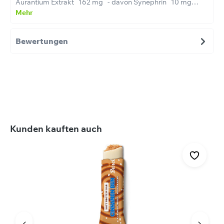
Aurantium Extrakt 162 mg - davon Synephrin 10 mg…
Mehr
Bewertungen
Produktgalerie überspringen
Kunden kauften auch