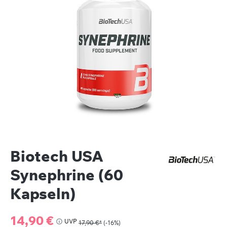
Biotech USA
Synephrine (60
Kapseln)
Verkaufspreis:
14,90 €
UVP
17,90 €*
(-16%)