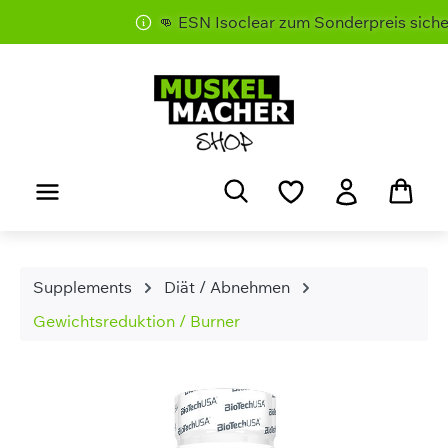
👊 ESN Isoclear zum Sonderpreis sichern
Zum Hauptinhalt springen
Supplements
Diät / Abnehmen
Gewichtsreduktion / Burner
Bildergalerie überspringen