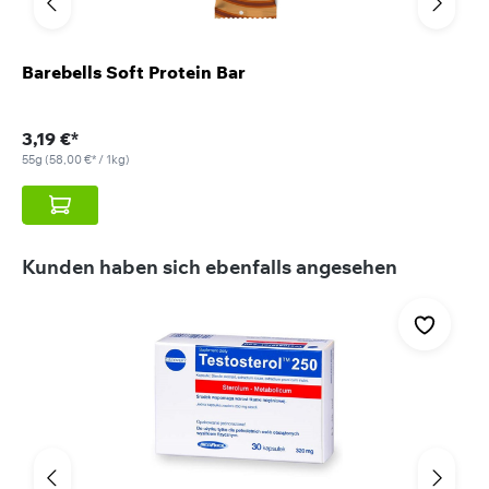
Barebells Soft Protein Bar
3,19 €*
55g
(58,00 €* / 1kg)
Produktgalerie überspringen
Kunden haben sich ebenfalls angesehen