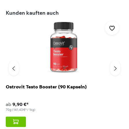
Produktgalerie überspringen
Kunden kauften auch
Ostrovit Testo Booster (90 Kapseln)
ab
9,90 €*
70g
(141,43 €* / 1kg)