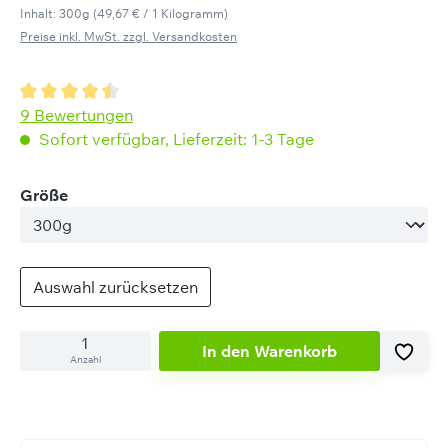
Inhalt:
300g
(49,67 € / 1 Kilogramm)
Preise inkl. MwSt. zzgl. Versandkosten
Durchschnittliche Bewertung von 4.44 von 5 Sternen
9 Bewertungen
Sofort verfügbar, Lieferzeit: 1-3 Tage
auswählen
Größe
Auswahl zurücksetzen
In den Warenkorb
Anzahl