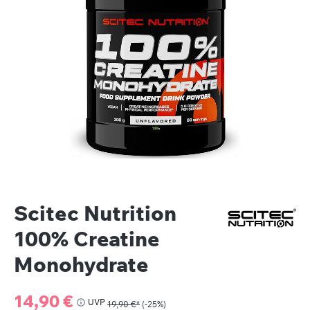
Scitec Nutrition
100% Creatine
Monohydrate
Verkaufspreis:
14,90 €
UVP
19,90 €*
(-25%)