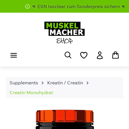
👊 ESN Isoclear zum Sonderpreis sichern 👊
Zum Hauptinhalt springen
Supplements
Kreatin / Creatin
Creatin Monohydrat
Bildergalerie überspringen