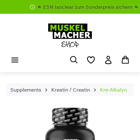
👊 ESN Isoclear zum Sonderpreis sichern 👊
Zum Hauptinhalt springen
Supplements
Kreatin / Creatin
Kre-Alkalyn
Bildergalerie überspringen