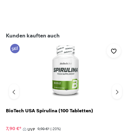
Produktgalerie überspringen
Kunden kauften auch
BioTech USA Spirulina (100 Tabletten)
7,90 €*
9,90 €*
(-20%)
UVP