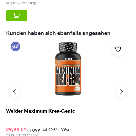
90g
(87,78 €* / 1kg)
Produktgalerie überspringen
Kunden haben sich ebenfalls angesehen
Weider Maximum Krea-Genic
29,99 €*
44,99 €*
(-33%)
UVP
230g
(130,39 €* / 1kg)