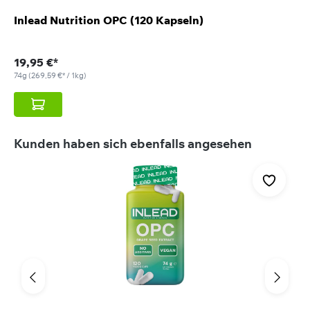
Inlead Nutrition OPC (120 Kapseln)
19,95 €*
74g
(269,59 €* / 1kg)
Produktgalerie überspringen
Kunden haben sich ebenfalls angesehen