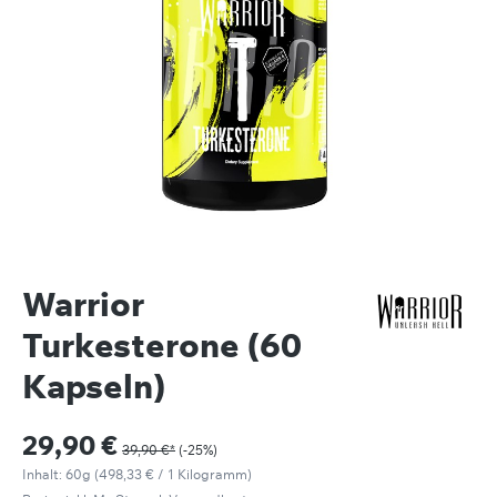
Warrior
Turkesterone (60
Kapseln)
Verkaufspreis:
29,90 €
39,90 €*
(-25%)
Inhalt:
60g
(498,33 € / 1 Kilogramm)