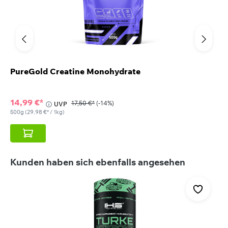
PureGold Creatine Monohydrate
14,99 €*
17,50 €*
(-14%)
UVP
500g
(29,98 €* / 1kg)
Produktgalerie überspringen
Kunden haben sich ebenfalls angesehen