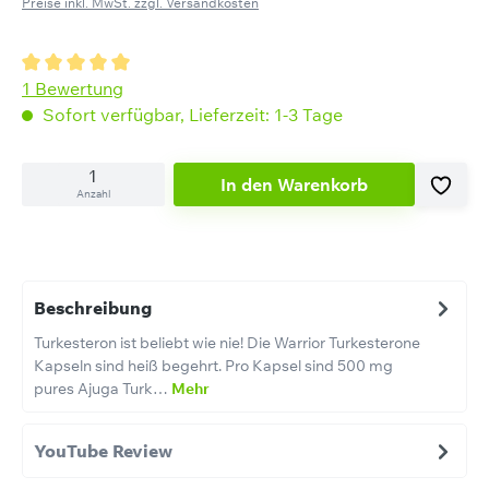
Preise inkl. MwSt. zzgl. Versandkosten
Durchschnittliche Bewertung von 5 von 5 Sternen
1 Bewertung
Sofort verfügbar, Lieferzeit: 1-3 Tage
In den Warenkorb
Anzahl
Beschreibung
Turkesteron ist beliebt wie nie! Die Warrior Turkesterone
Kapseln sind heiß begehrt. Pro Kapsel sind 500 mg
pures Ajuga Turk…
Mehr
YouTube Review