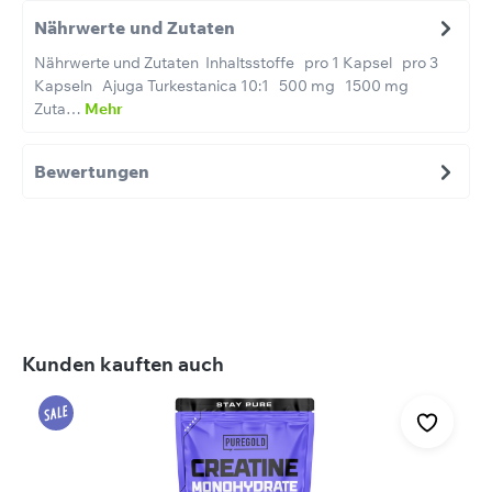
Nährwerte und Zutaten
Nährwerte und Zutaten Inhaltsstoffe pro 1 Kapsel pro 3
Kapseln Ajuga Turkestanica 10:1 500 mg 1500 mg
Zuta…
Mehr
Bewertungen
Produktgalerie überspringen
Kunden kauften auch