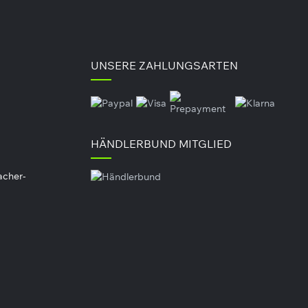
Plus (30 Packs)
29,90 €*
(-4%)
37,90 €*
(-21%)
UVP
229g
(130,57 €* / 1kg)
UNSERE ZAHLUNGSARTEN
HÄNDLERBUND MITGLIED