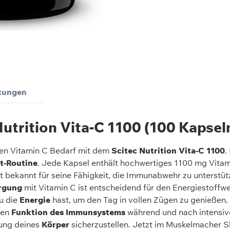
tungen
utrition Vita-C 1100 (100 Kapsel
hen Vitamin C Bedarf mit dem
Scitec Nutrition Vita-C 1100
.
t-Routine
. Jede Kapsel enthält hochwertiges 1100 mg Vitam
t bekannt für seine Fähigkeit, die Immunabwehr zu unterstüt
rgung
mit Vitamin C ist entscheidend für den Energiestoffw
du die
Energie
hast, um den Tag in vollen Zügen zu genießen.
len
Funktion des Immunsystems
während und nach intensive
gung deines
Körper
sicherzustellen. Jetzt im Muskelmacher S