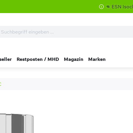
👊 ESN Isoclear zum S
seller
Restposten / MHD
Magazin
Marken
C