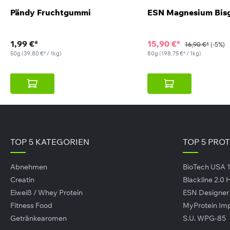
Pändy Fruchtgummi
ESN Magnesium Bisg
kehrsbezeichnung: Nahrungsergänzungsmittel in Kapselform m
1,99 €*
15,90 €*
16,90 €*
(-5%)
aten
50g
(39,80 €* / 1kg)
80g
(198,75 €* / 1kg)
amin C (als L-Ascorbinsäure), Kapselhülle (Gelatine, Überzu
iumhydroxid), Trennmittel: Magnesiumsalze der Speisefettsä
duktgalerie überspringen
zeichnung
rungsergänzungsmittel dienen nicht als Nahrungsersatz, sondern al
TOP 5 KATEGORIEN
TOP 5 PRO
h eine gesunde Lebensführung. Nicht für Kinder, Jugendliche, Schwan
egebene empfohlene tägliche Verzehrmenge darf nicht überschritten 
Abnehmen
BioTech USA 
Creatin
Blackline 2.0
Eiweiß / Whey Protein
ESN Designe
Fitness Food
MyProtein Im
Getränkearomen
S.U. WPG-85
rtShake Original2Go Real
Creatine Monohydrate