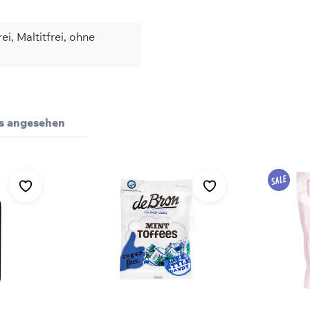
ei, Maltitfrei, ohne
Bewertungen nur in der aktuellen Sprache anzeigen.
pro 1 Kapsel
ls angesehen
1100 mg (1375%*)
Keine Bewertungen gefunden. Teilen Sie Ihre Erfahrungen 
innehmen. Bitte nicht höher als empfohlen dosieren.