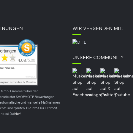
Kapseln)
29,90 €*
21,90 €*
38,99 €*
(-23%)
22,90 €*
UVP
1 kg
66g
(331,82 €* / 1kg)
INUNGEN
WIR VERSENDEN MIT:
Details
UNSERE COMMUNITY
r GmbH sammelt über den
ienstleister SHOPVOTE Bewertungen.
automatische und manuelle Maßnahmen
n zu überprüfen. Die Infos zur Echtheit
indest Du
hier
!