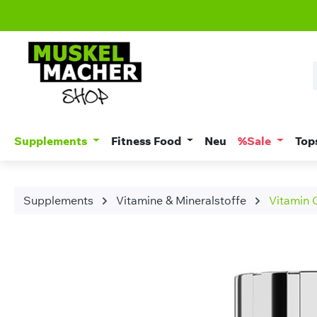
m Hauptinhalt springen
Zur Suche springen
Zur Hauptnavigation springen
Supplements
Fitness Food
Neu
%Sale
Top
Supplements
Vitamine & Mineralstoffe
Vitamin 
Bildergalerie überspringen