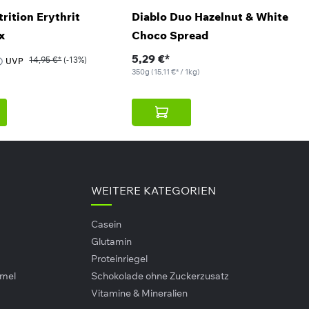
trition Erythrit
Diablo Duo Hazelnut & White
x
Choco Spread
5,29 €*
14,95 €*
(-13%)
UVP
350g
(15,11 €* / 1kg)
Säureregulatoren: Ammoniumhydroxid,
gewogene und abwechslungsreiche Ernährungsweise als
WEITERE KATEGORIEN
nahme bitte an Ihren persönlichen Bedarf an. Die
schlossen, kühl und dunkel lagern.
Casein
Glutamin
Proteinriegel
amel
Schokolade ohne Zuckerzusatz
Vitamine & Mineralien
+K2 (120
Scitec Nutrition Multi Pro