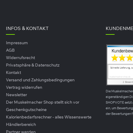
rid (800ml)
ab
15,99 €*
9 €*
14,99 €*
(-53%)
UVP
500g
(31,98 €* / 1kg)
INFOS & KONTAKT
KUNDENME
Impressum
AGB
Widerrufsrecht
Privatsphäre & Datenschutz
Kontakt
Versand und Zahlungsbedingungen
Vertrag widerrufen
Die Muskelmache
Newsletter
eigenständigen D
Der Muskelmacher Shop stellt sich vor
SHOPVOTE setzt 
ein, um Bewertunge
Geschenkgutscheine
der Bewertungen f
Kalorienbedarfsrechner - alles Wissenswerte
Händlerbereich
Partner werden