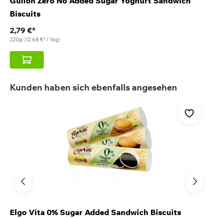
Gullón Zero No Added Sugar Yoghurt Sandwich
Biscuits
2,79 €*
220g
(12,68 €* / 1kg)
Produktgalerie überspringen
Kunden haben sich ebenfalls angesehen
Elgo Vita 0% Sugar Added Sandwich Biscuits