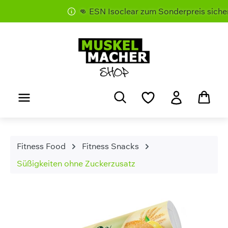
👊 ESN Isoclear zum Sonderpreis sichern
Zum Hauptinhalt springen
Fitness Food
Fitness Snacks
Süßigkeiten ohne Zuckerzusatz
Bildergalerie überspringen