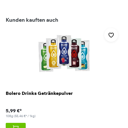
Produktgalerie überspringen
Kunden kauften auch
Bolero Drinks Getränkepulver
5,99 €*
108g
(55,46 €* / 1kg)