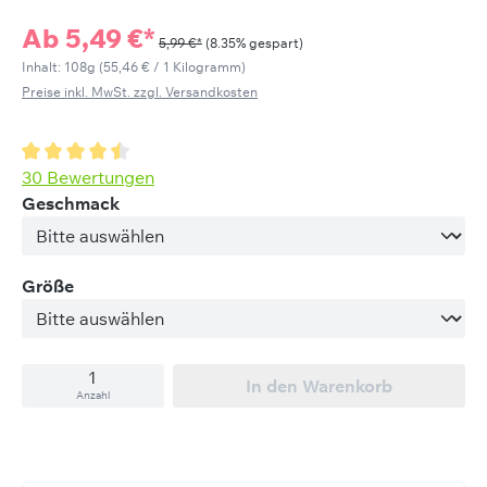
Ab
5,49 €*
5,99 €*
(8.35% gespart)
Inhalt:
108g
(55,46 € / 1 Kilogramm)
Preise inkl. MwSt. zzgl. Versandkosten
Durchschnittliche Bewertung von 4.6 von 5 Sternen
30 Bewertungen
auswählen
Geschmack
auswählen
Größe
In den Warenkorb
Anzahl