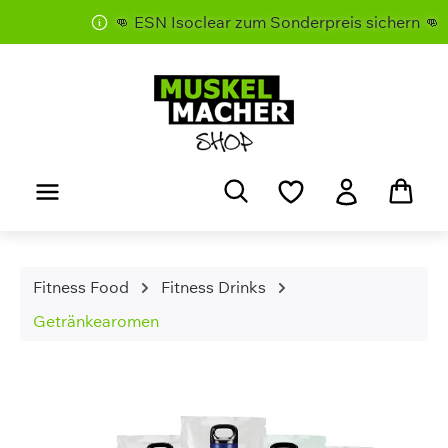
👊 ESN Isoclear zum Sonderpreis sichern 👊
Zum Hauptinhalt springen
Fitness Food
Fitness Drinks
Getränkearomen
Bildergalerie überspringen