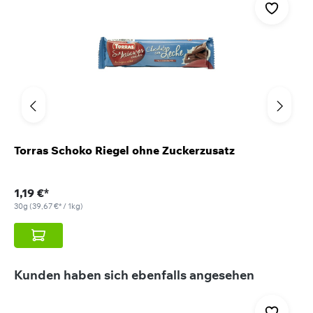
Torras Schoko Riegel ohne Zuckerzusatz
1,19 €*
30g
(39,67 €* / 1kg)
Produktgalerie überspringen
Kunden haben sich ebenfalls angesehen