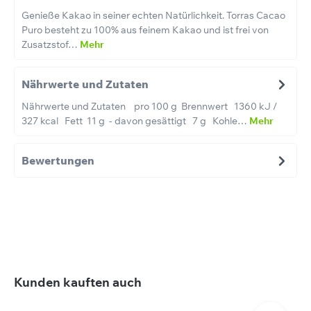
Genieße Kakao in seiner echten Natürlichkeit. Torras Cacao
Puro besteht zu 100% aus feinem Kakao und ist frei von
Zusatzstof…
Mehr
Nährwerte und Zutaten
Nährwerte und Zutaten pro 100 g Brennwert 1360 kJ /
327 kcal Fett 11 g - davon gesättigt 7 g Kohle…
Mehr
Bewertungen
Produktgalerie überspringen
Kunden kauften auch