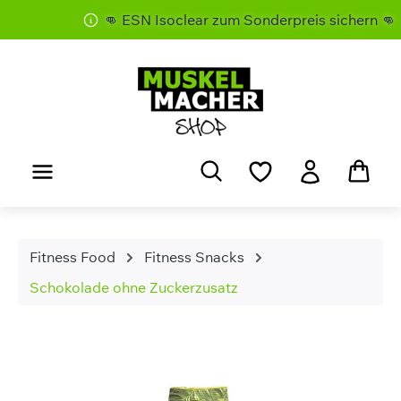
👊 ESN Isoclear zum Sonderpreis sichern 👊
Zum Hauptinhalt springen
Fitness Food
Fitness Snacks
Schokolade ohne Zuckerzusatz
Bildergalerie überspringen