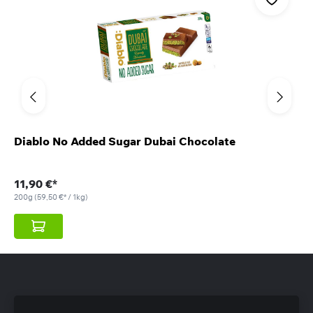
Diablo No Added Sugar Dubai Chocolate
11,90 €*
200g
(59,50 €* / 1kg)