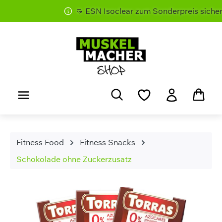
👊 ESN Isoclear zum Sonderpreis sichern 
Zum Hauptinhalt springen
Fitness Food
Fitness Snacks
Schokolade ohne Zuckerzusatz
Bildergalerie überspringen