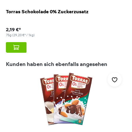
Torras Schokolade 0% Zuckerzusatz
2,19 €*
75g
(29,20 €* / 1kg)
Produktgalerie überspringen
Kunden haben sich ebenfalls angesehen