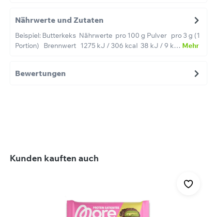
Nährwerte und Zutaten
Beispiel: Butterkeks Nährwerte pro 100 g Pulver pro 3 g (1
Portion) Brennwert 1275 kJ / 306 kcal 38 kJ / 9 k…
Mehr
Bewertungen
Produktgalerie überspringen
Kunden kauften auch