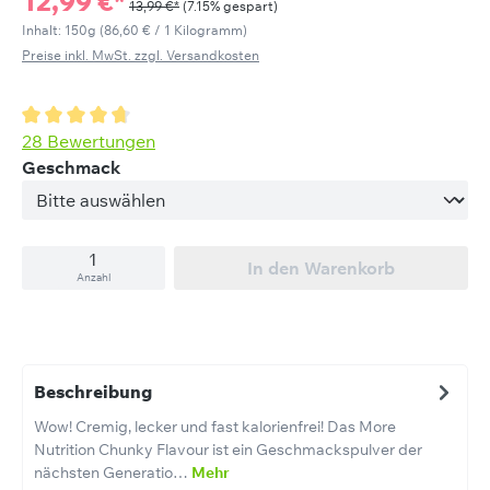
12,99 €*
13,99 €*
(7.15% gespart)
Inhalt:
150g
(86,60 € / 1 Kilogramm)
Preise inkl. MwSt. zzgl. Versandkosten
Durchschnittliche Bewertung von 4.63 von 5 Sternen
28 Bewertungen
auswählen
Geschmack
In den Warenkorb
Anzahl
Beschreibung
Wow! Cremig, lecker und fast kalorienfrei! Das More
Nutrition Chunky Flavour ist ein Geschmackspulver der
nächsten Generatio…
Mehr