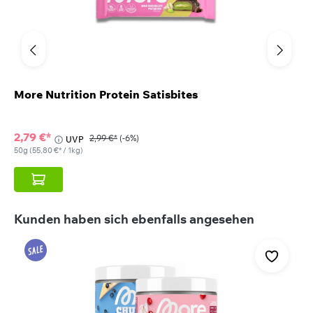
More Nutrition Protein Satisbites
2,79 €*
2,99 €*
(-6%)
UVP
50g
(55,80 €* / 1kg)
Produktgalerie überspringen
Kunden haben sich ebenfalls angesehen