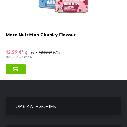
More Nutrition Chunky Flavour
12,99 €*
13,99 €*
(-7%)
UVP
150g
(86,60 €* / 1kg)
TOP 5 KATEGORIEN