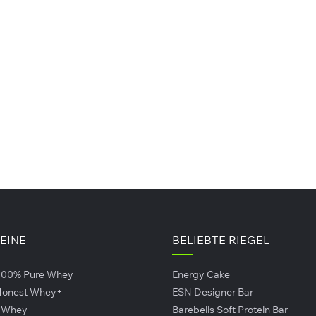
0 g
0 g
0 g
nde und enthält ca. 0,6 ml
TEINE
BELIEBTE RIEGEL
ünsten und Braten als auch zur Zubereitung von Salaten v
100% Pure Whey
Energy Cake
Pfannen bitt erst anschließen erhitzen. Vor dem Gebrauch bi
 Honest Whey+
ESN Designer Bar
r Whey
Barebells Soft Protein Bar