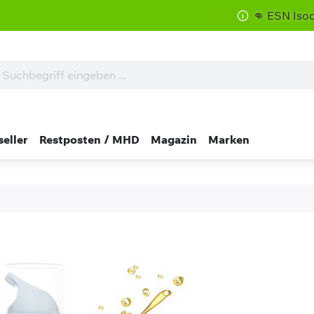
👊 ESN Isoclear zum
seller
Restposten / MHD
Magazin
Marken