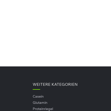
0 g
0 g
0 g
WEITERE KATEGORIEN
erwenden. Einfach einen Sprühstoß aus etwa 20
Casein
tte gut schütteln.
Glutamin
Proteinriegel