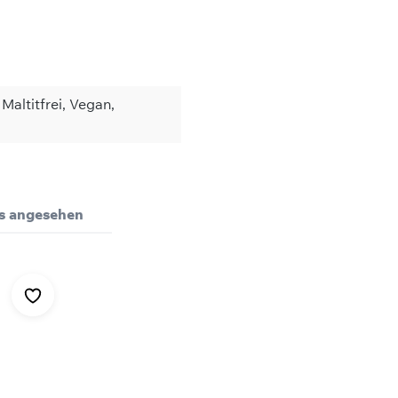
Maltitfrei, Vegan,
Bewertungen nur in der aktuellen Sprache anzeigen.
pro 100 ml
ls angesehen
3330 kJ / 810 kcal
Keine Bewertungen gefunden. Teilen Sie Ihre Erfahrungen 
90 g
7,2 g
0 g
0 g