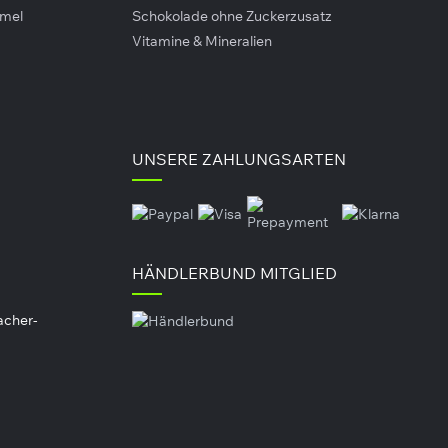
es Feuer oder stark erhitze Pfannen sprühen.
amel
Schokolade ohne Zuckerzusatz
Vitamine & Mineralien
UNSERE ZAHLUNGSARTEN
HÄNDLERBUND MITGLIED