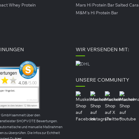
ern unzugänglich lagern. Das Kochspray keinesfalls auf offn
pact Whey Protein
Mars Hi Protein Bar Salted Car
M&M's Hi Protein Bar
l / ca. 333 Portionen
INUNGEN
WIR VERSENDEN MIT:
UNSERE COMMUNITY
tteraroma.
liaroma.
r GmbH sammelt über den
ienstleister SHOPVOTE Bewertungen.
automatische und manuelle Maßnahmen
n zu überprüfen. Die Infos zur Echtheit
lienisches Kräuteraroma.
indest Du
hier
!