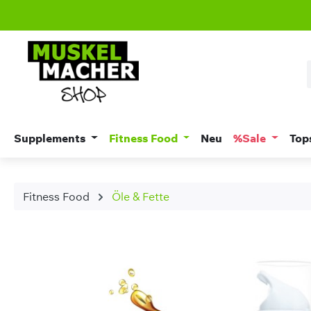
m Hauptinhalt springen
Zur Suche springen
Zur Hauptnavigation springen
Supplements
Fitness Food
Neu
%Sale
Top
Fitness Food
Öle & Fette
Bildergalerie überspringen