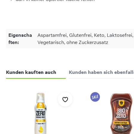
Eigenscha
Aspartamfrei, Glutenfrei, Keto, Laktosefrei, 
ften:
Vegetarisch, ohne Zuckerzusatz
on 0 Bewertungen
hrwerte
Kunden kauften auch
Kunden haben sich ebenfal
werten Sie dieses Produkt!
ergie
len Sie Ihre Erfahrungen mit anderen Kunden.
tt
Produktgalerie überspringen
davon gesättigte Fettsäuren
wertung schreiben
hlenhydrate
davon Zucker