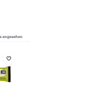
Bewertungen nur in der aktuellen Sprache anzeigen.
ls angesehen
pro 100 g
pro Portio
Keine Bewertungen gefunden. Teilen Sie Ihre Erfahrungen 
1669 kJ / 399 kcal
834 kJ / 1
20 g
10 g
9,5 g
4,7 g
31 g
16 g
3,4 g
1,7 g
27 g
14 g
5,4 g
2,7 g