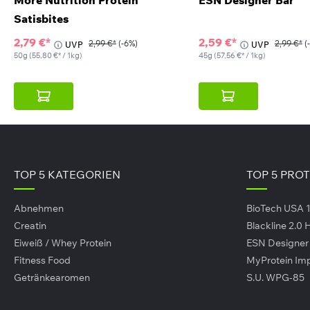
Satisbites
weiß
2,79 €*
2,59 €*
2,99 €*
(-6%)
2,99 €*
(
UVP
UVP
lz
50g
(55,80 €* / 1kg)
45g
(57,56 €* / 1kg)
itere Inhaltsstoffe
ucomannan
duktgalerie überspringen
te Hazelnut Nougat
TOP 5 KATEGORIEN
TOP 5 PRO
hrwerte
Abnehmen
BioTech USA 
ergie
Creatin
Blackline 2.0
tt
Eiweiß / Whey Protein
ESN Designe
Fitness Food
MyProtein Im
davon gesättigte Fettsäuren
Getränkearomen
S.U. WPG-85
e Nutrition Protein
hlenhydrate
isbites