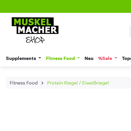
m Hauptinhalt springen
Zur Suche springen
Zur Hauptnavigation springen
Supplements
Fitness Food
Neu
%Sale
Top
Fitness Food
Protein Riegel / Eiweißriegel
Bildergalerie überspringen