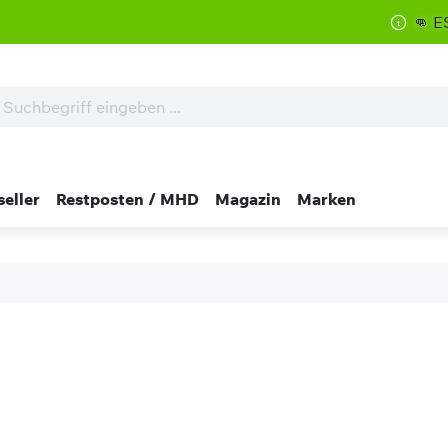
👊 ESN Isocle
seller
Restposten / MHD
Magazin
Marken