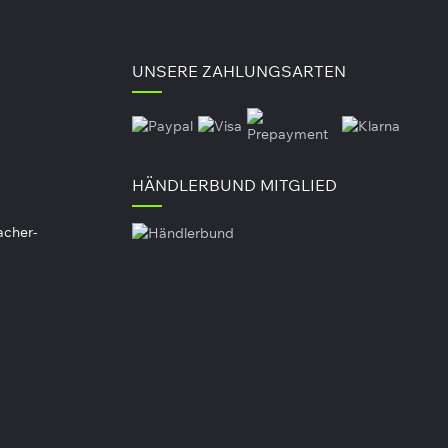
UNSERE ZAHLUNGSARTEN
HÄNDLERBUND MITGLIED
 (Lecithine (Sonnenblume, Raps, SOJA)),
liches Fett (Palmfett), Molkenprotein 15 %,