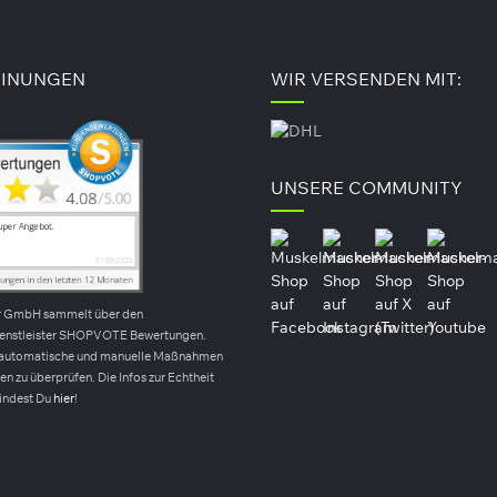
3,9 g
1,9 g
27 g
13 g
INUNGEN
WIR VERSENDEN MIT:
5,4 g
2,7 g
31 g
15 g
UNSERE COMMUNITY
0,38 g
0,19 g
2 g
1 g
r GmbH sammelt über den
ienstleister SHOPVOTE Bewertungen.
automatische und manuelle Maßnahmen
n zu überprüfen. Die Infos zur Echtheit
indest Du
hier
!
t), Kakaobutter, VOLLMILCHpulver, Kakaomasse, Emulgator
EINCREME 12 % (Süßungsmittel (Maltit, Sucralose), pflanz