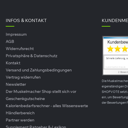
2,69 €*
davon Zucker
53,80 €* / 1kg)
davon Polyole
INFOS & KONTAKT
KUNDENME
llaststoffe
Impressum
weiß
AGB
Widerrufsrecht
lz
Privatsphäre & Datenschutz
Kontakt
itere Inhaltsstoffe
Versand und Zahlungsbedingungen
ucomannan
Vertrag widerrufen
Die Muskelmache
Newsletter
eigenständigen D
Der Muskelmacher Shop stellt sich vor
SHOPVOTE setzt 
aten
ein, um Bewertunge
Geschenkgutscheine
der Bewertungen f
Kalorienbedarfsrechner - alles Wissenswerte
Händlerbereich
k Chocolate Pistachio
LMILCHschokolade mit Süßungsmittel (Süßungsmittel (Malti
Partner werden
ürliches Bourbon Vanille Aroma), MILCHPROTEIN, MOLKENPROT
Supplement Ratgeber &-Lexikon