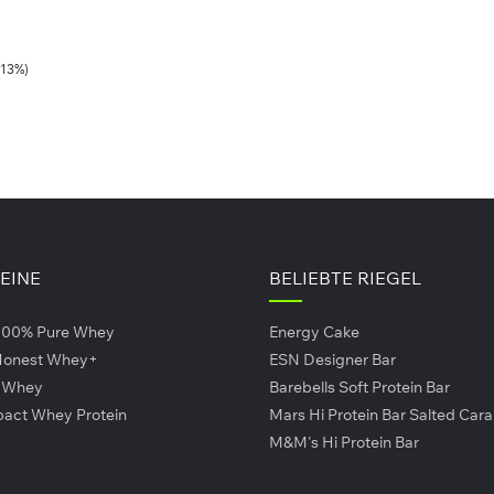
31 g
16 g
-13%)
0,36 g
0,18 g
2 g
1 g
TEINE
BELIEBTE RIEGEL
pro 100 g
pro Portion
100% Pure Whey
Energy Cake
1649 kJ / 394kcal
824 kJ / 19
 Honest Whey+
ESN Designer Bar
20 g
9,9 g
r Whey
Barebells Soft Protein Bar
pact Whey Protein
Mars Hi Protein Bar Salted Car
7,7 g
3,9 g
M&M's Hi Protein Bar
31 g
15 g