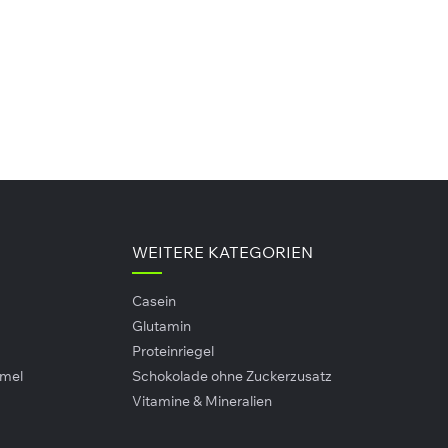
WEITERE KATEGORIEN
 (2 Bites / 50 g)
Casein
7 kcal
Glutamin
Proteinriegel
amel
Schokolade ohne Zuckerzusatz
Vitamine & Mineralien