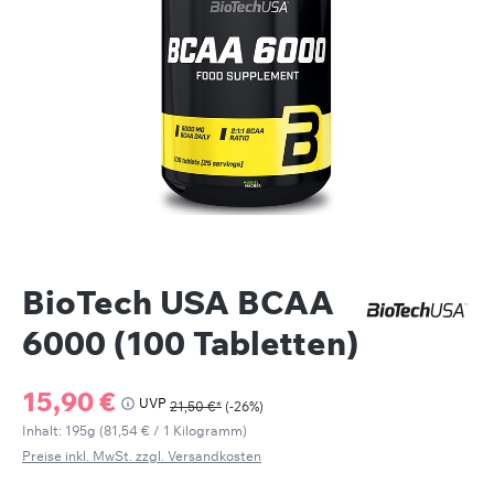
BioTech USA BCAA
6000 (100 Tabletten)
Verkaufspreis:
15,90 €
UVP
21,50 €*
(-26%)
Inhalt:
195g
(81,54 € / 1 Kilogramm)
Preise inkl. MwSt. zzgl. Versandkosten