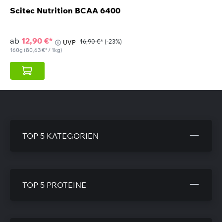
Scitec Nutrition BCAA 6400
ab
12,90 €*
16,90 €*
(-23%)
UVP
160g
(80,63 €* / 1kg)
TOP 5 KATEGORIEN
TOP 5 PROTEINE