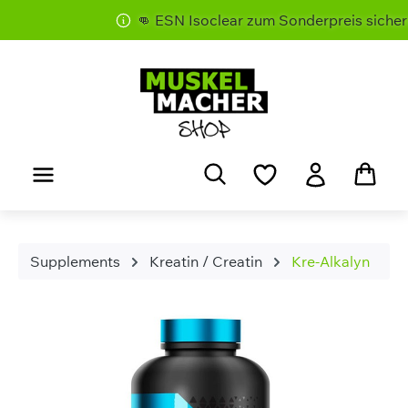
👊 ESN Isoclear zum Sonderpreis sichern 
Zum Hauptinhalt springen
Supplements
Kreatin / Creatin
Kre-Alkalyn
Bildergalerie überspringen