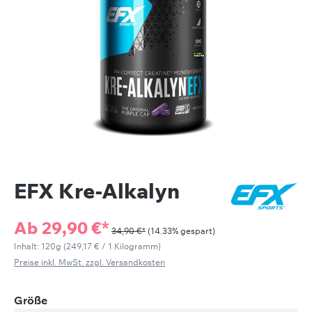
EFX Kre-Alkalyn
Ab
29,90 €*
34,90 €*
(14.33% gespart)
Inhalt:
120g
(249,17 € / 1 Kilogramm)
Preise inkl. MwSt. zzgl. Versandkosten
auswählen
Größe