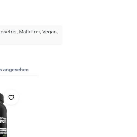
osefrei, Maltitfrei, Vegan,
Bewertungen nur in der aktuellen Sprache anzeigen.
ls angesehen
n (10 g)
pro 10
0
von
14
Bewertungen
Juni 2023 15:15
l / 158,4 kJ
206 kc
BCAA
ertung mit 5 von 5 Sternen
es drin was man braucht und sehr guter Geschmack.
51,1 g