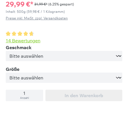
29,99 €*
31,99 €*
(6.25% gespart)
Inhalt:
500g
(59,98 € / 1 Kilogramm)
Preise inkl. MwSt. zzgl. Versandkosten
Durchschnittliche Bewertung von 4.71 von 5 Sternen
14 Bewertungen
auswählen
Geschmack
auswählen
Größe
In den Warenkorb
Anzahl