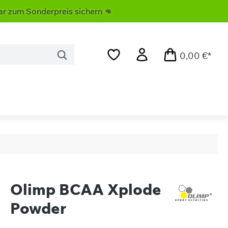
nderpreis sichern 👊
0,00 €*
Olimp BCAA Xplode
Powder