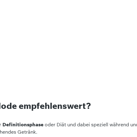
plode empfehlenswert?
er
Definitionsphase
oder Diät und dabei speziell während u
chendes Getränk.