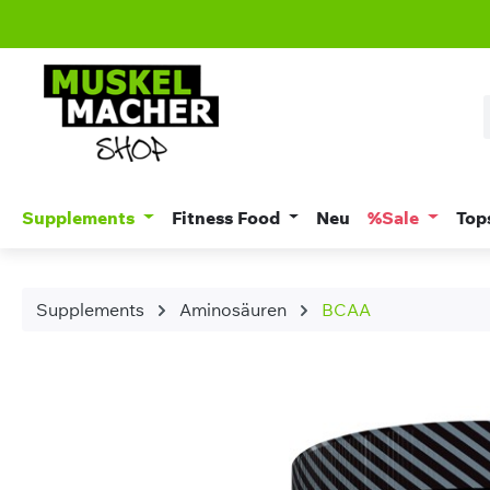
m Hauptinhalt springen
Zur Suche springen
Zur Hauptnavigation springen
Supplements
Fitness Food
Neu
%Sale
Top
Supplements
Aminosäuren
BCAA
Bildergalerie überspringen