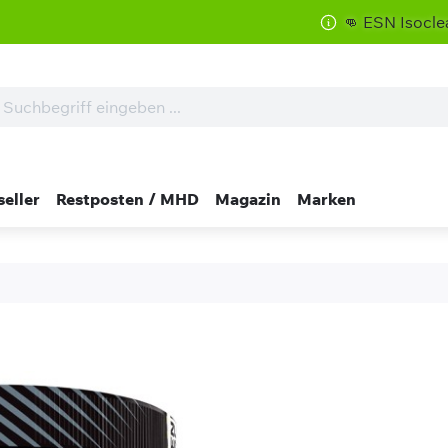
👊 ESN Isoclear zum So
seller
Restposten / MHD
Magazin
Marken