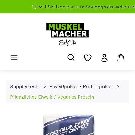
👊 ESN Isoclear zum Sonderpreis sichern 👊
Zum Hauptinhalt springen
Supplements
Eiweißpulver / Proteinpulver
Pflanzliches Eiweiß / Veganes Protein
Bildergalerie überspringen