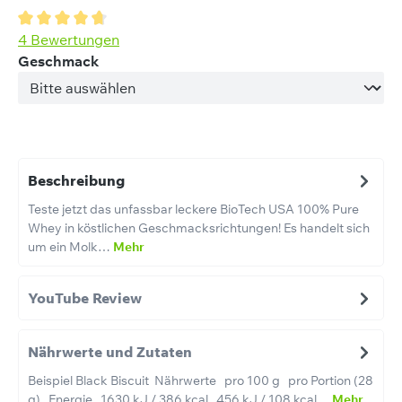
Durchschnittliche Bewertung von 4.63 von 5 Sternen
4 Bewertungen
auswählen
Geschmack
Beschreibung
Teste jetzt das unfassbar leckere BioTech USA 100% Pure
Whey in köstlichen Geschmacksrichtungen! Es handelt sich
um ein Molk…
Mehr
YouTube Review
Nährwerte und Zutaten
Beispiel Black Biscuit Nährwerte pro 100 g pro Portion (28
g) Energie 1630 kJ / 386 kcal 456 kJ / 108 kcal…
Mehr