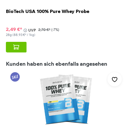
BioTech USA 100% Pure Whey Probe
2,49 €*
2,70 €*
(-7%)
UVP
28g
(88,93 €* / 1kg)
Produktgalerie überspringen
Kunden haben sich ebenfalls angesehen