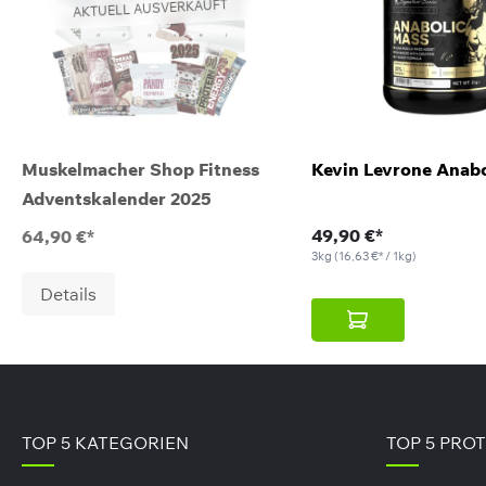
AKTUELL AUSVERKAUFT
Muskelmacher Shop Fitness
Kevin Levrone Anabo
Adventskalender 2025
49,90 €*
64,90 €*
3kg
(16,63 €* / 1kg)
Details
duktgalerie überspringen
TOP 5 KATEGORIEN
TOP 5 PRO
AKTUELL AUSVERKAUFT