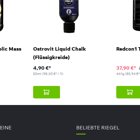
lic Mass
Ostrovit Liquid Chalk
Redcon1 T
(Flüssigkreide)
4,90 €*
37,90 €*
50ml
(98,00 €* / 1l)
441g
(85,94 €*
TEINE
BELIEBTE RIEGEL