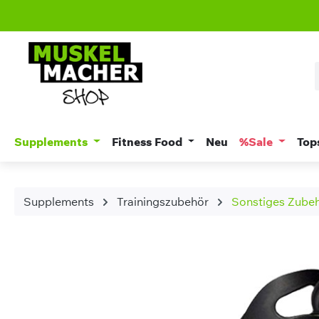
m Hauptinhalt springen
Zur Suche springen
Zur Hauptnavigation springen
Supplements
Fitness Food
Neu
%Sale
Top
Supplements
Trainingszubehör
Sonstiges Zube
Bildergalerie überspringen