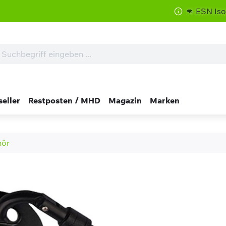
👊 ESN Isoclear zum S
seller
Restposten / MHD
Magazin
Marken
hör