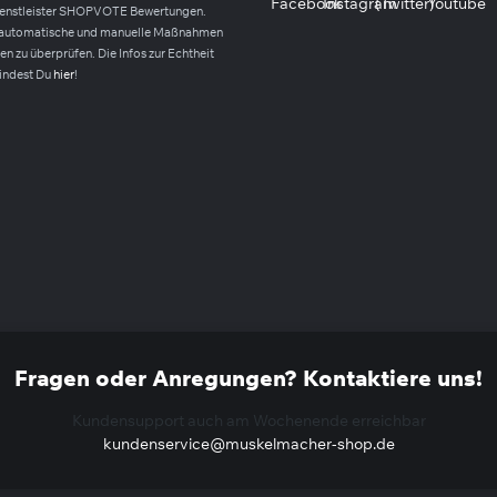
ienstleister SHOPVOTE Bewertungen.
automatische und manuelle Maßnahmen
n zu überprüfen. Die Infos zur Echtheit
indest Du
hier
!
Fragen oder Anregungen? Kontaktiere uns!
Kundensupport auch am Wochenende erreichbar
kundenservice@muskelmacher-shop.de