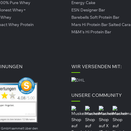
100% Pure Whey
Energy Cake
 Honest Whey+
ESN Designer Bar
r Whey
Barebells Soft Protein Bar
pact Whey Protein
Mars Hi Protein Bar Salted Car
M&M's Hi Protein Bar
INUNGEN
WIR VERSENDEN MIT:
UNSERE COMMUNITY
r GmbH sammelt über den