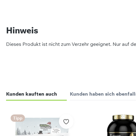
Hinweis
Dieses Produkt ist nicht zum Verzehr geeignet. Nur auf d
on 0 Bewertungen
Kunden kauften auch
Kunden haben sich ebenfal
werten Sie dieses Produkt!
len Sie Ihre Erfahrungen mit anderen Kunden.
Produktgalerie überspringen
Tipp
wertung schreiben