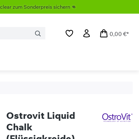
onderpreis sichern 👊
0,00 €*
Ostrovit Liquid
Chalk
(Flüssigkreide)