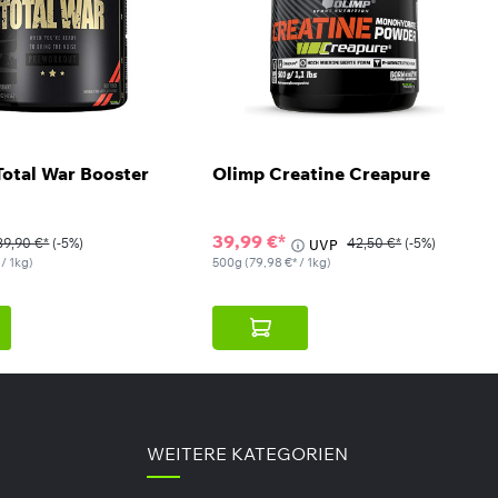
otal War Booster
Olimp Creatine Creapure
39,99 €*
39,90 €*
(-5%)
42,50 €*
(-5%)
UVP
 / 1kg)
500g
(79,98 €* / 1kg)
WEITERE KATEGORIEN