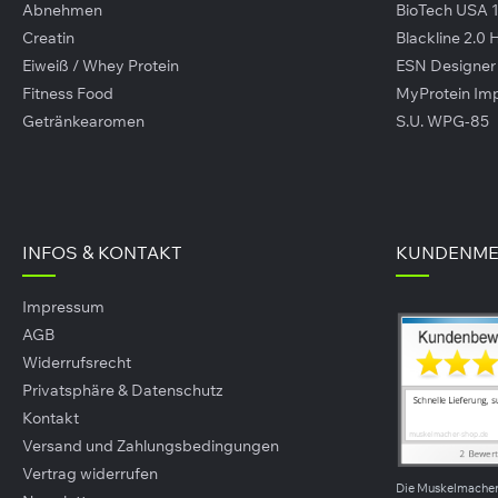
Abnehmen
BioTech USA 
Creatin
Blackline 2.0
Eiweiß / Whey Protein
ESN Designe
Fitness Food
MyProtein Im
Getränkearomen
S.U. WPG-85
rovit Liquid Chalk
Tweek Salty Salute
üssigkreide)
4,90 €*
ab
2,29 €*
(98,00 €* / 1l)
110g
(20,82 €* / 1kg)
INFOS & KONTAKT
KUNDENME
Details
Impressum
AGB
Widerrufsrecht
Privatsphäre & Datenschutz
Kontakt
Versand und Zahlungsbedingungen
Vertrag widerrufen
Die Muskelmache