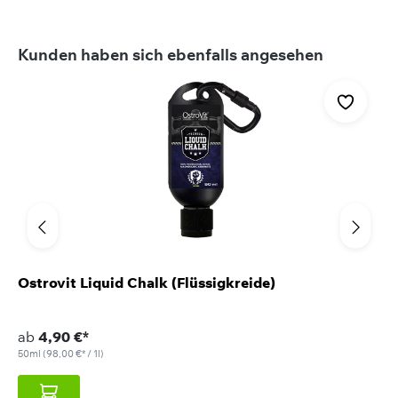
Produktgalerie überspringen
Kunden haben sich ebenfalls angesehen
Ostrovit Liquid Chalk (Flüssigkreide)
ab
4,90 €*
50ml
(98,00 €* / 1l)