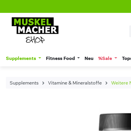
m Hauptinhalt springen
Zur Suche springen
Zur Hauptnavigation springen
Supplements
Fitness Food
Neu
%Sale
Top
Supplements
Vitamine & Mineralstoffe
Weitere 
Bildergalerie überspringen