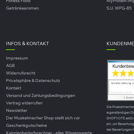
Fitness Food
MyProtein Im
Getränkearomen
S.U. WPG-85
ead Nutrition Astaxanthin
Inlead Nutrition
 Kapseln)
Ashwagandha KSM-66 (12
Kapseln)
95 €*
24,90 €*
554,44 €* / 1kg)
71g
(350,70 €* / 1kg)
INFOS & KONTAKT
KUNDENME
Impressum
AGB
Widerrufsrecht
Privatsphäre & Datenschutz
Kontakt
Versand und Zahlungsbedingungen
Vertrag widerrufen
Die Muskelmache
Newsletter
eigenständigen D
Der Muskelmacher Shop stellt sich vor
SHOPVOTE setzt 
ein, um Bewertunge
Geschenkgutscheine
der Bewertungen f
Kalorienbedarfsrechner - alles Wissenswerte