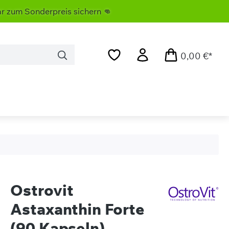
erpreis sichern 👊
0,00 €*
Ostrovit
Astaxanthin Forte
(90 Kapseln)