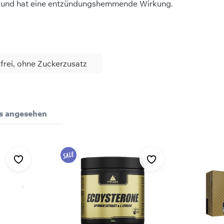
und hat eine entzündungshemmende Wirkung.
tfrei, ohne Zuckerzusatz
Bewertungen nur in der aktuellen Sprache anzeigen.
pro Portion (1 Kapsel)
ls angesehen
80 mg
Keine Bewertungen gefunden. Teilen Sie Ihre Erfahrungen 
4 mg
einer beliebigen Tageszeit einzunehmen.