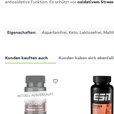
antioxidative Funktion. Es schützt vor
oxidativem Stress
Eigenschaften:
Aspartamfrei, Keto, Laktosefrei, Malti
on 0 Bewertungen
haltsstoffe
Kunden kauften auch
Kunden haben sich ebenfal
werten Sie dieses Produkt!
taxanthin Öl
len Sie Ihre Erfahrungen mit anderen Kunden.
davon Astaxanthin
Produktgalerie überspringen
nahme
wertung schreiben
AKTUELL AUSVERKAUFT
 empfehlen 1 Kapsel täglich zusammen mit 200 ml Wasser zu 