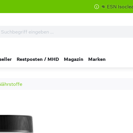
👊 ESN Isoclear zum Sond
seller
Restposten / MHD
Magazin
Marken
Nährstoffe