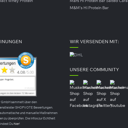
pact Whey Protein
Mars Hi Protein Bar Salted Car
M&M's Hi Protein Bar
Ostrovit Testo Extreme (90
BioTech USA As
0
Kapseln)
Kapseln)
ab
12,90 €*
6,90 €*
12
UVP
63g
(204,76 €* / 1kg)
31g
(222,58 €* / 1kg)
INUNGEN
WIR VERSENDEN MIT:
Details
UNSERE COMMUNITY
r GmbH sammelt über den
ienstleister SHOPVOTE Bewertungen.
automatische und manuelle Maßnahmen
n zu überprüfen. Die Infos zur Echtheit
indest Du
hier
!