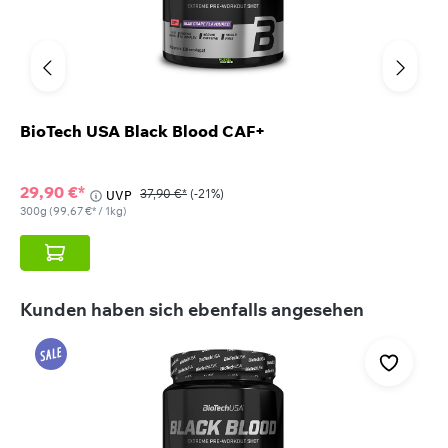
BioTech USA Black Blood CAF+
29,90 €*
37,90 €*
(-21%)
UVP
300g
(99,67 €* / 1kg)
Produktgalerie überspringen
Kunden haben sich ebenfalls angesehen