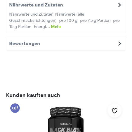
Nährwerte und Zutaten
Nährwerte und Zutaten Nährwerte (alle
Geschmacksrichtungen) pro 100 g pro 7,5 g Portion pro
15 g Portion Energi…
Mehr
Bewertungen
Produktgalerie überspringen
Kunden kauften auch