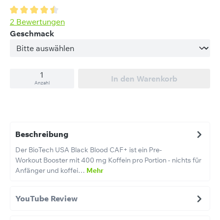
Durchschnittliche Bewertung von 4.5 von 5 Sternen
2 Bewertungen
auswählen
Geschmack
In den Warenkorb
Anzahl
Beschreibung
Der BioTech USA Black Blood CAF+ ist ein Pre-
Workout Booster mit 400 mg Koffein pro Portion - nichts für
Anfänger und koffei…
Mehr
YouTube Review