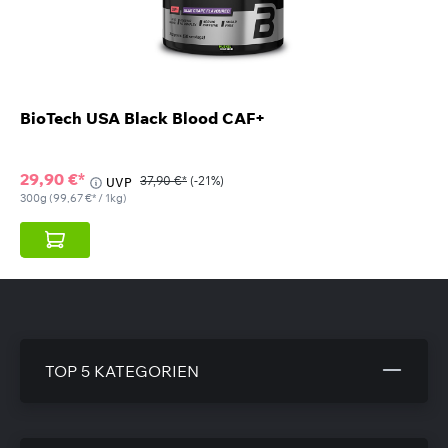
BioTech USA Black Blood CAF+
29,90 €*
37,90 €*
(-21%)
UVP
300g
(99,67 €* / 1kg)
TOP 5 KATEGORIEN