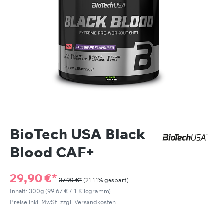
BioTech USA Black
Blood CAF+
29,90 €*
37,90 €*
(21.11% gespart)
Inhalt:
300g
(99,67 € / 1 Kilogramm)
Preise inkl. MwSt. zzgl. Versandkosten