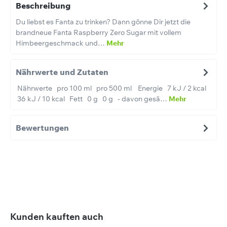
Beschreibung
Du liebst es Fanta zu trinken? Dann gönne Dir jetzt die
brandneue Fanta Raspberry Zero Sugar mit vollem
Himbeergeschmack und…
Mehr
Nährwerte und Zutaten
Nährwerte pro 100 ml pro 500 ml Energie 7 kJ / 2 kcal
36 kJ / 10 kcal Fett 0 g 0 g - davon gesä…
Mehr
Bewertungen
Produktgalerie überspringen
Kunden kauften auch