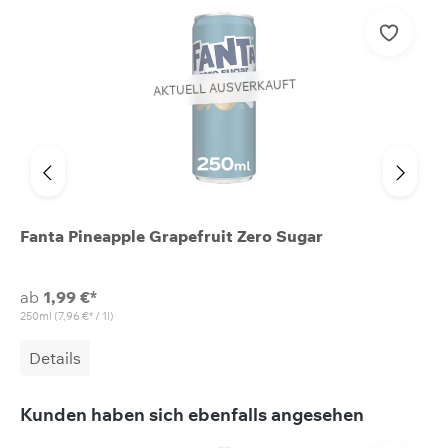
AKTUELL AUSVERKAUFT
Fanta Pineapple Grapefruit Zero Sugar
ab
1,99 €*
250ml
(7,96 €* / 1l)
Details
Produktgalerie überspringen
Kunden haben sich ebenfalls angesehen