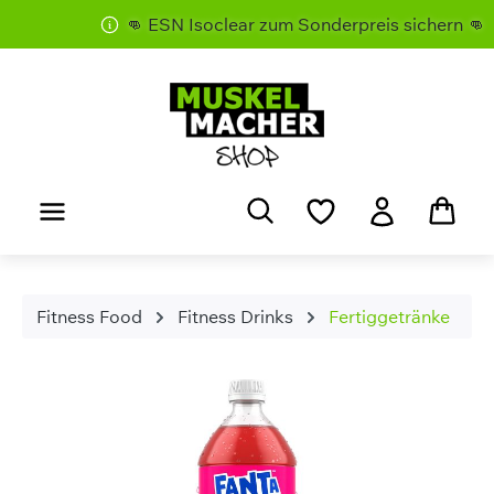
👊 ESN Isoclear zum Sonderpreis sichern 👊
Zum Hauptinhalt springen
Fitness Food
Fitness Drinks
Fertiggetränke
Bildergalerie überspringen